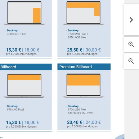


