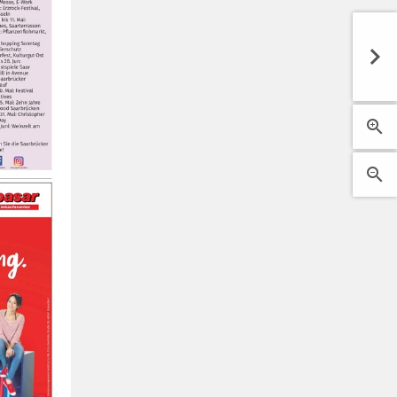


