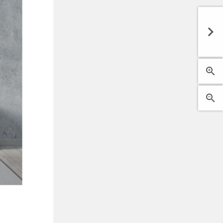


